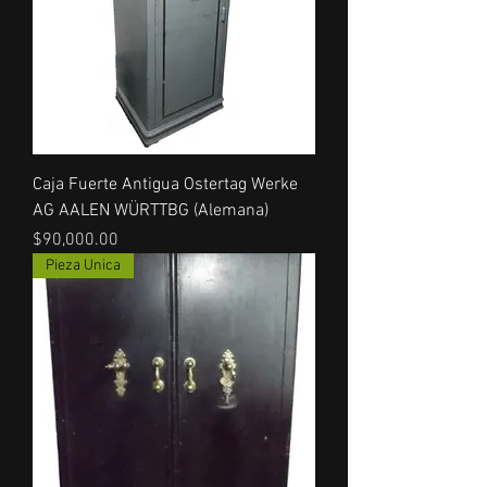
Caja Fuerte Antigua Ostertag Werke
AG AALEN WÜRTTBG (Alemana)
Precio
$90,000.00
Pieza Unica