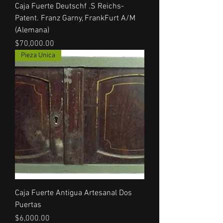
Caja Fuerte Deutschf .S Reichs-
Patent. Franz Garny, FrankFurt A/M
(Alemana)
Precio
$70,000.00
Pieza Unica
Caja Fuerte Antigua Artesanal Dos
Puertas
Precio
$6,000.00