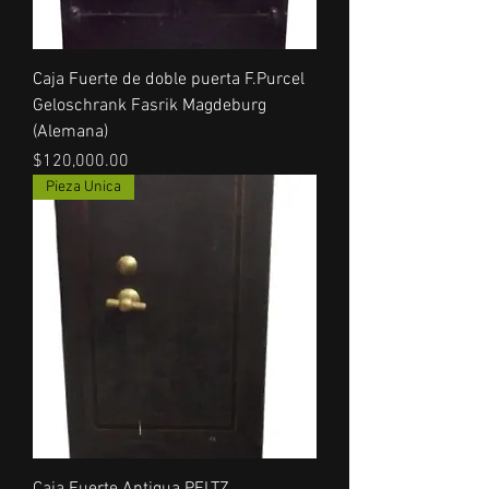
Caja Fuerte de doble puerta F.Purcel
Geloschrank Fasrik Magdeburg
(Alemana)
Precio
$120,000.00
Pieza Unica