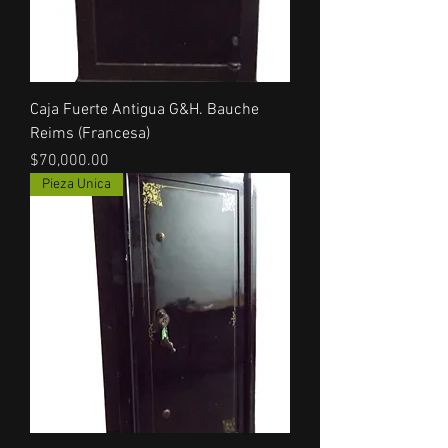
Caja Fuerte Antigua G&H. Bauche
Reims (Francesa)
Precio
$70,000.00
Pieza Unica