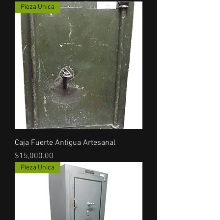
Pieza Unica
Caja Fuerte Antigua Artesanal
Precio
$15,000.00
Pieza Unica