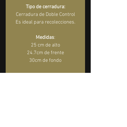
Tipo de cerradura:
Cerradura de Doble Control
Es ideal para recolecciones.
Medidas
:
25 cm de alto
24.7cm de frente
30cm de fondo
*1 Año de garantía directa.*
Entrega Incluida Dentro De La 
CDMX y Area Metropolitana En 
Rigurosa Planta Baja
SOLICITAR COTIZACIÓN