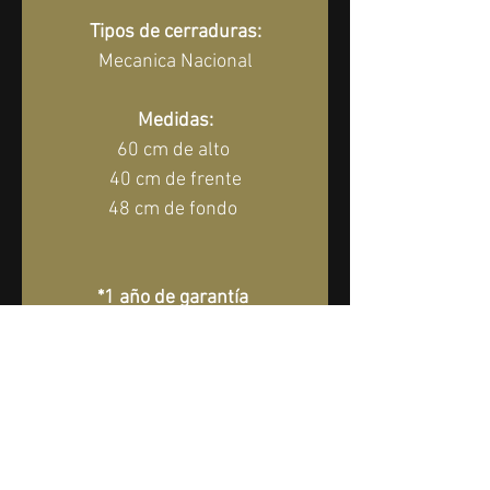
Tipos de cerraduras:
Mecanica Nacional
Medidas:
60 cm de alto 
40 cm de frente
48 cm de fondo 
*1 año de garantía 
directamente con nosotros*
Entrega Incluida Dentro De La 
CDMX y Area Metropolitana En 
Rigurosa Planta Baja
SOLICITAR COTIZACIÓN