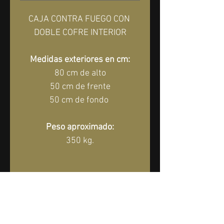
CAJA CONTRA FUEGO CON 
DOBLE COFRE INTERIOR
Medidas exteriores en cm:
80 cm de alto
50 cm de frente
50 cm de fondo 
Peso aproximado:
350 kg.
*1 año de garantía 
directamente con nosotros*
Entrega Incluida Dentro De La 
CDMX y Area Metropolitana En 