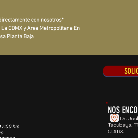
 directamente con nosotros*
e La CDMX y Area Metropolitana En 
sa Planta Baja
SOLI
NOS ENCO
Dr. Joubl
Tacubaya, Mi
17:00 hrs
CDMX.
rs