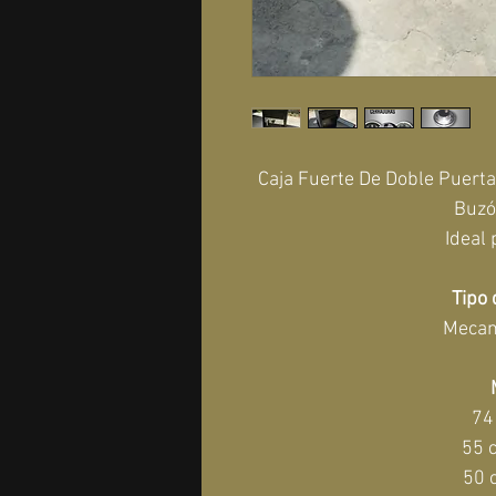
Caja Fuerte De Doble Puerta
Buzó
Ideal 
Tipo 
Mecan
74
55 
50 