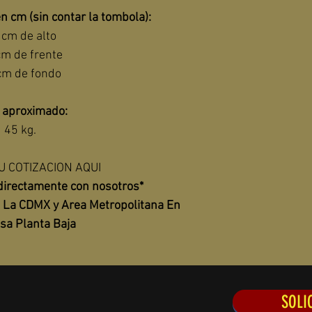
n cm (sin contar la tombola):
 cm de alto
cm de frente
cm de fondo
 aproximado:
45 kg.
U COTIZACION AQUI
 directamente con nosotros*
e La CDMX y Area Metropolitana En 
sa Planta Baja
SOLI