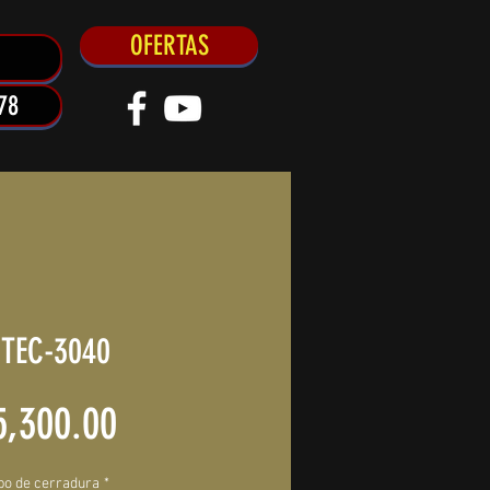
OFERTAS
78
TEC-3040
Precio
5,300.00
po de cerradura
*