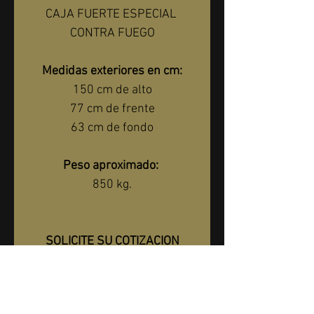
CAJA FUERTE ESPECIAL 
CONTRA FUEGO
Medidas exteriores en cm:
150 cm de alto
77 cm de frente
63 cm de fondo
Peso aproximado:
850 kg.
SOLICITE SU COTIZACION
*1 año de garantía 
directamente con nosotros*
Entrega Incluida Dentro De La 