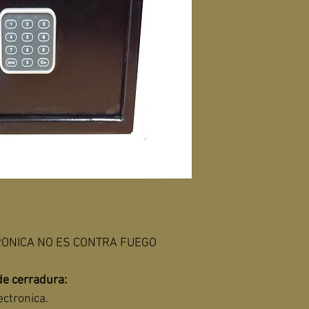
RONICA NO ES CONTRA FUEGO
de cerradura:
ectronica.  