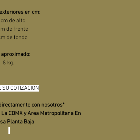
exteriores en cm:
 cm de alto
cm de frente
cm de fondo
 aproximado:
8 kg. 
E SU COTIZACION
 directamente con nosotros*
e La CDMX y Area Metropolitana En 
sa Planta Baja