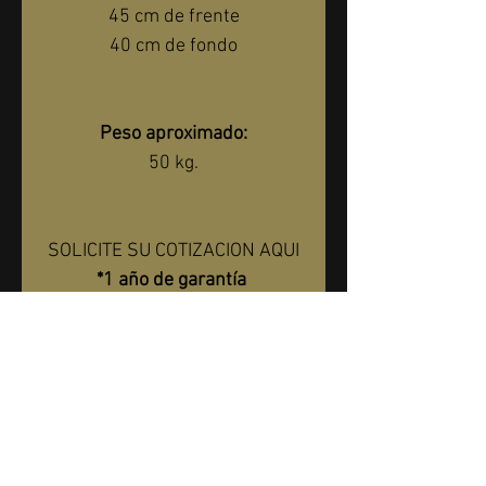
45 cm de frente
40 cm de fondo
Peso aproximado:
50 kg.
SOLICITE SU COTIZACION AQUI
*1 año de garantía 
directamente con nosotros*
Entrega Incluida Dentro De La 
CDMX y Area Metropolitana En 
Rigurosa Planta Baja
SOLICITAR COTIZACIÓN