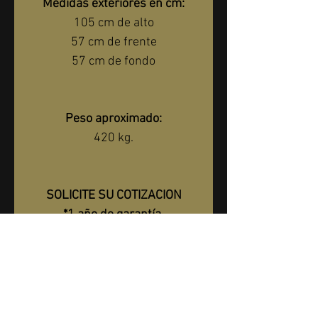
Medidas exteriores en cm:
105 cm de alto
57 cm de frente
57 cm de fondo
Peso aproximado:
420 kg.
SOLICITE SU COTIZACION
*1 año de garantía 
directamente con nosotros*
Entrega Incluida Dentro De La 
CDMX y Area Metropolitana En 
Rigurosa Planta Baja