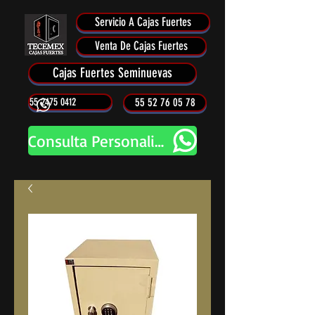
Servicio A Cajas Fuertes
Venta De Cajas Fuertes
Cajas Fuertes Seminuevas
55 2475 0412
55 52 76 05 78
Consulta Personalizada